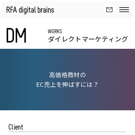
DM
WORKS
ダイレクトマーケティング
高
価
格
商
材
の
E
C
売
上
を
伸
ば
す
に
は
？
Client